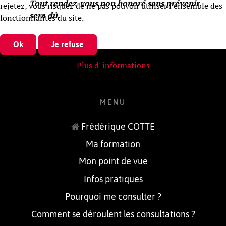
Tout rendez-vous non honoré sans prévenir
rejetez, vous risquez de ne pas pouvoir utiliser l’ensemble des
sera dû.
fonctionnalités du site.
Ok
Je refuse
Plus d' informations
MENU
Frédérique COTTE
Ma formation
Mon point de vue
Infos pratiques
Pourquoi me consulter ?
Comment se déroulent les consultations ?