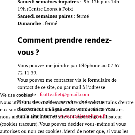
Samedi semaines impaires
: 9h-12h puis 14h-
19h (Centre Loona à Foix)
Samedi semaines paires
: fermé
Dimanche
: fermé
Comment prendre rendez-
vous ?
Vous pouvez me joindre par téléphone au 07 67
72 11 39.
Vous pouvez me contacter via le formulaire de
contact de ce site, ou par mail à l’adresse
suivante :
fcotte.diet@gmail.com
We use cookies
Enfin, vous pouvez prendre rendez-vous
Nous utilisons des cookies sur notre site web. Certains d’entre
directement en ligne, caler votre rendez-vous,
eux sont essentiels au fonctionnement du site et d’autres
sur le site internet
www.madietenligne.fr
nous aident à améliorer ce site et l’expérience utilisateur
(cookies traceurs). Vous pouvez décider vous-même si vous
autorisez ou non ces cookies. Merci de noter que, si vous les