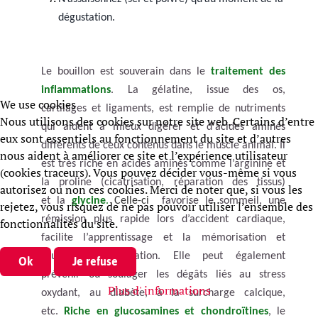
dégustation.
Le bouillon est souverain dans le
traitement des
inflammations
. La gélatine, issue des os,
We use cookies
cartilage
s
et ligaments,
est rempli
e
de nutriments
Nous utilisons des cookies sur notre site web. Certains d’entre
qui aident à mieux digérer et d'acides aminés
eux sont essentiels au fonctionnement du site et d’autres
différents de ceux contenus dans le muscle animal.
Il
nous aident à améliorer ce site et l’expérience utilisateur
est très riche en acides aminés comme l’arginine et
(cookies traceurs). Vous pouvez décider vous-même si vous
la proline (cicatrisation, réparation des tissus)
autorisez ou non ces cookies. Merci de noter que, si vous les
et
la
glycine
.
Celle-ci
favorise le sommeil, une
rejetez, vous risquez de ne pas pouvoir utiliser l’ensemble des
rémission plus rapide lors d’accident cardiaque,
fonctionnalités du site.
facilite l’apprentissage et la mémorisation et
soulage l’inflammation. Elle peut également
Ok
Je refuse
prévenir ou soulager les dégâts liés au stress
Plus d' informations
oxydant, au diabète, à la surcharge calcique,
etc.
Riche en glucosamines et chondroïtines
, le